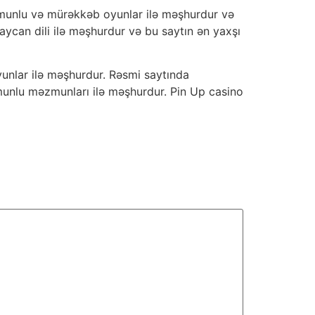
əzmunlu və mürəkkəb oyunlar ilə məşhurdur və
can dili ilə məşhurdur və bu saytın ən yaxşı
unlar ilə məşhurdur. Rəsmi saytında
zmunlu məzmunları ilə məşhurdur. Pin Up casino