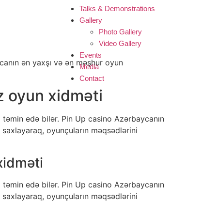
Talks & Demonstrations
Gallery
Photo Gallery
Video Gallery
Events
ycanın ən yaxşı və ən məşhur oyun
Media
Contact
z oyun xidməti
a təmin edə bilər. Pin Up casino Azərbaycanın
ə saxlayaraq, oyunçuların məqsədlərini
xidməti
a təmin edə bilər. Pin Up casino Azərbaycanın
ə saxlayaraq, oyunçuların məqsədlərini