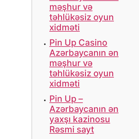
məşhur və
təhlükəsiz oyun
xidməti
Pin Up Casino
Azərbaycanın ən
məşhur və
təhlükəsiz oyun
xidməti
Pin Up –
Azərbaycanın ən
yaxşı kazinosu
Rəsmi sayt