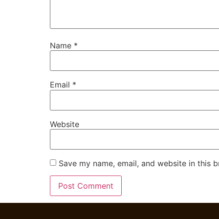
Name
*
Email
*
Website
Save my name, email, and website in this b