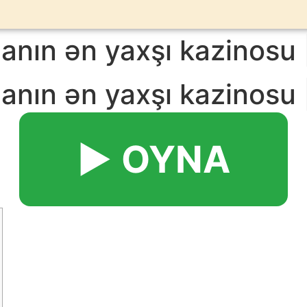
anın ən yaxşı kazinosu 
anın ən yaxşı kazinosu 
▶️ OYNA