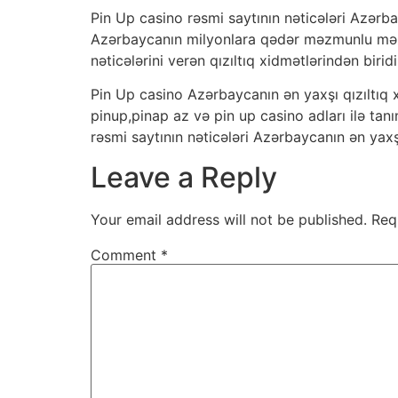
Pin Up casino rəsmi saytının nəticələri Azərb
Azərbaycanın milyonlara qədər məzmunlu məzmu
nəticələrini verən qızıltıq xidmətlərindən biridi
Pin Up casino Azərbaycanın ən yaxşı qızıltıq
pinup,pinap az və pin up casino adları ilə ta
rəsmi saytının nəticələri Azərbaycanın ən yaxşı 
Leave a Reply
Your email address will not be published.
Req
Comment
*