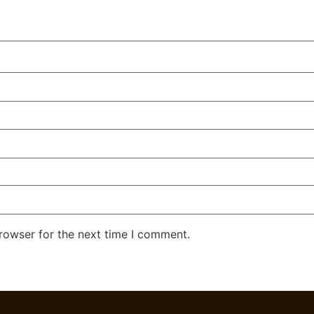
rowser for the next time I comment.