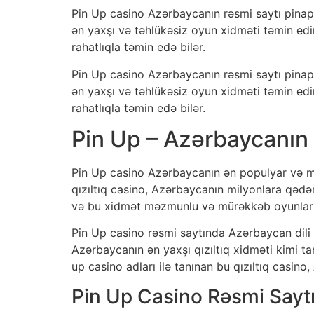
Pin Up casino Azərbaycanın rəsmi saytı pinap.
ən yaxşı və təhlükəsiz oyun xidməti təmin edi
rahatlıqla təmin edə bilər.
Pin Up casino Azərbaycanın rəsmi saytı pinap.
ən yaxşı və təhlükəsiz oyun xidməti təmin edi
rahatlıqla təmin edə bilər.
Pin Up – Azərbaycanın
Pin Up casino Azərbaycanın ən populyar və məş
qızıltıq casino, Azərbaycanın milyonlara qədə
və bu xidmət məzmunlu və mürəkkəb oyunlar 
Pin Up casino rəsmi saytında Azərbaycan dili i
Azərbaycanın ən yaxşı qızıltıq xidməti kimi 
up casino adları ilə tanınan bu qızıltıq casi
Pin Up Casino Rəsmi Saytı