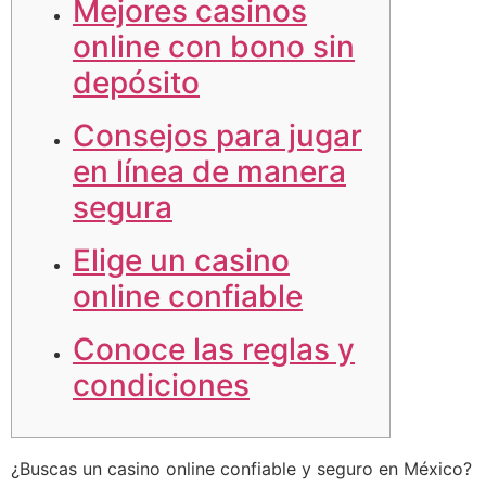
Mejores casinos
online con bono sin
depósito
Consejos para jugar
en línea de manera
segura
Elige un casino
online confiable
Conoce las reglas y
condiciones
¿Buscas un casino online confiable y seguro en México?