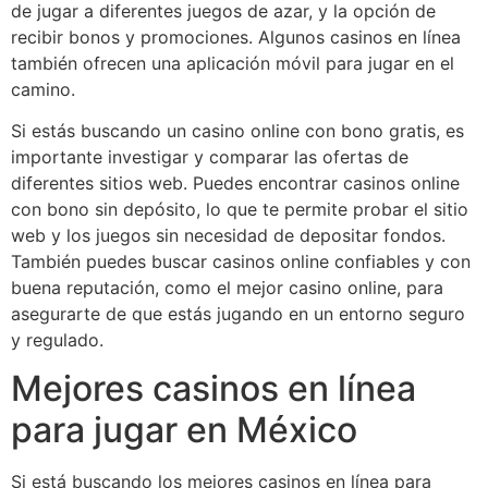
de jugar a diferentes juegos de azar, y la opción de
recibir bonos y promociones. Algunos casinos en línea
también ofrecen una aplicación móvil para jugar en el
camino.
Si estás buscando un casino online con bono gratis, es
importante investigar y comparar las ofertas de
diferentes sitios web. Puedes encontrar casinos online
con bono sin depósito, lo que te permite probar el sitio
web y los juegos sin necesidad de depositar fondos.
También puedes buscar casinos online confiables y con
buena reputación, como el mejor casino online, para
asegurarte de que estás jugando en un entorno seguro
y regulado.
Mejores casinos en línea
para jugar en México
Si está buscando los mejores casinos en línea para