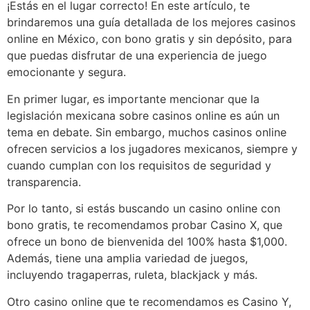
¡Estás en el lugar correcto! En este artículo, te
brindaremos una guía detallada de los mejores casinos
online en México, con bono gratis y sin depósito, para
que puedas disfrutar de una experiencia de juego
emocionante y segura.
En primer lugar, es importante mencionar que la
legislación mexicana sobre casinos online es aún un
tema en debate. Sin embargo, muchos casinos online
ofrecen servicios a los jugadores mexicanos, siempre y
cuando cumplan con los requisitos de seguridad y
transparencia.
Por lo tanto, si estás buscando un casino online con
bono gratis, te recomendamos probar Casino X, que
ofrece un bono de bienvenida del 100% hasta $1,000.
Además, tiene una amplia variedad de juegos,
incluyendo tragaperras, ruleta, blackjack y más.
Otro casino online que te recomendamos es Casino Y,