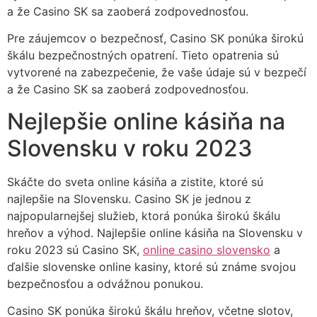
a že Casino SK sa zaoberá zodpovednosťou.
Pre záujemcov o bezpečnosť, Casino SK ponúka širokú
škálu bezpečnostných opatrení. Tieto opatrenia sú
vytvorené na zabezpečenie, že vaše údaje sú v bezpečí
a že Casino SK sa zaoberá zodpovednosťou.
Nejlepšie online kásiňa na
Slovensku v roku 2023
Skáčte do sveta online kásiňa a zistite, ktoré sú
najlepšie na Slovensku. Casino SK je jednou z
najpopularnejšej služieb, ktorá ponúka širokú škálu
hreňov a výhod. Najlepšie online kásiňa na Slovensku v
roku 2023 sú Casino SK,
online casino slovensko
a
ďalšie slovenske online kasiny, ktoré sú známe svojou
bezpečnosťou a odvážnou ponukou.
Casino SK ponúka širokú škálu hreňov, včetne slotov,